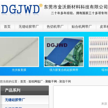
首页
无缝硅胶带厂
热切机带厂
贴合机网带厂
皮革
光伏板复膜
强力胶复合机硅胶网带
缩水机
您当前的位置：
首页
-
造纸网毯厂
-
聚酯干网
- 聚脂干网
产品系列
无缝硅胶带厂
来源