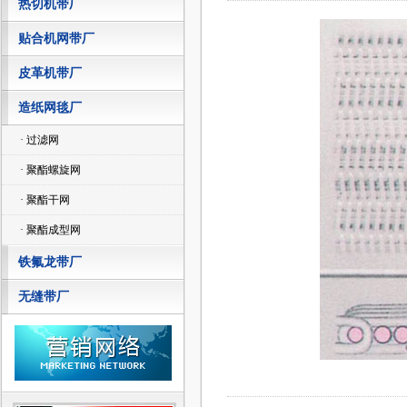
热切机带厂
贴合机网带厂
皮革机带厂
造纸网毯厂
· 过滤网
· 聚酯螺旋网
· 聚酯干网
· 聚酯成型网
铁氟龙带厂
无缝带厂