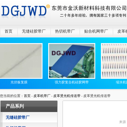
首页
无缝硅胶带厂
热切机带厂
贴合机网带厂
皮革
光伏板复膜
强力胶复合机硅胶网带
缩水机网带
您当前的位置：
首页
-
皮革机带厂
-
皮革烫光机传送带
- 皮革烫光机传送带
产品系列
无缝硅胶带厂
来源