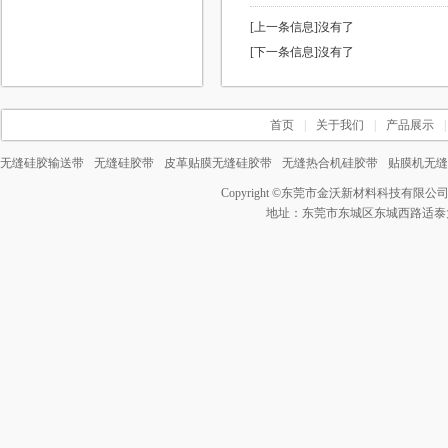
[上一条信息]沒有了
[下一条信息]沒有了
首页
|
关于我们
|
产品展示
|
无缝硅胶输送带
无缝硅胶带
皮革贴膜无缝硅胶带
无缝热合机硅胶带
贴膜机无缝
Copyright ©
东莞市金沃新材料科技有限公
地址：东莞市东城区东城西路适泰大厦3号 电