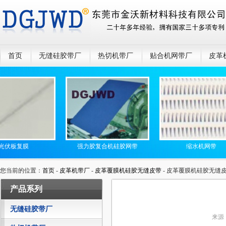
首页
无缝硅胶带厂
热切机带厂
贴合机网带厂
皮革
板复膜
强力胶复合机硅胶网带
缩水机网带
您当前的位置：
首页
-
皮革机带厂
-
皮革覆膜机硅胶无缝皮带
- 皮革覆膜机硅胶无缝
产品系列
无缝硅胶带厂
来源