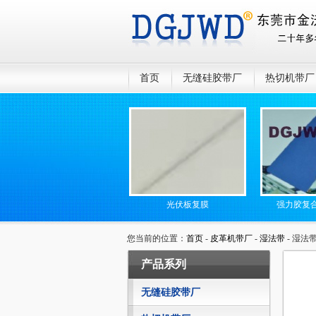
首页
无缝硅胶带厂
热切机带厂
防静电无缝高温传送带
光伏板复膜
强力胶复合机硅
您当前的位置：
首页
-
皮革机带厂
-
湿法带
- 湿法
产品系列
无缝硅胶带厂