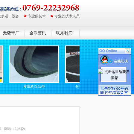
众多进口设备
专业的技术
专业的技术人员
无缝带厂
金沃资讯
联系我们
皮革机湿法带
包装封口机硅胶带
防静电无
2
阅读：1032次