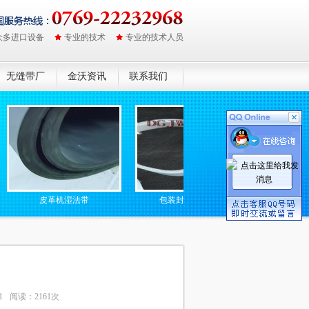
众多进口设备
专业的技术
专业的技术人员
无缝带厂
金沃资讯
联系我们
皮革机湿法带
包装封口机硅胶带
防静电无缝高
1
阅读：2161次