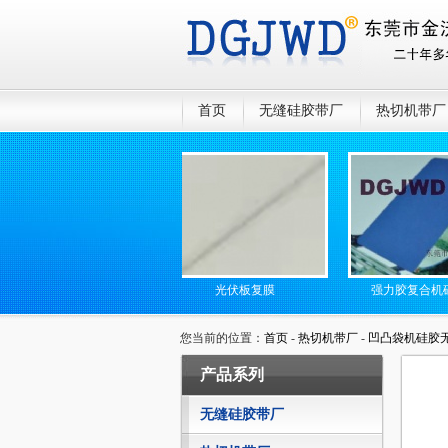
首页
无缝硅胶带厂
热切机带厂
无缝高温传送带
光伏板复膜
强力胶复合机硅胶网
您当前的位置：
首页
-
热切机带厂
-
凹凸袋机硅胶
产品系列
无缝硅胶带厂