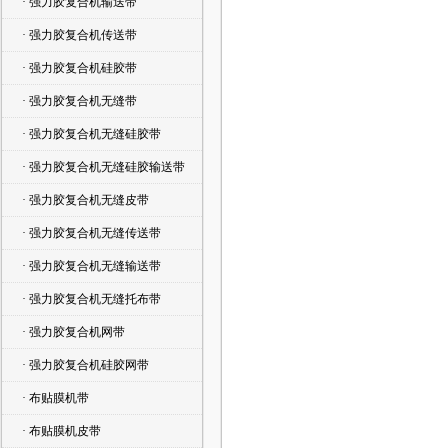
· 强力胶复合机输送带
· 强力胶复合机传送带
· 强力胶复合机硅胶带
· 强力胶复合机无缝带
· 强力胶复合机无缝硅胶带
· 强力胶复合机无缝硅胶输送带
· 强力胶复合机无缝皮带
· 强力胶复合机无缝传送带
· 强力胶复合机无缝输送带
· 强力胶复合机无缝托布带
· 强力胶复合机网带
· 强力胶复合机硅胶网带
· 布贴膜机带
· 布贴膜机皮带