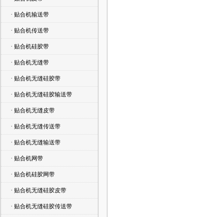
· 贴合机输送带
· 贴合机传送带
· 贴合机硅胶带
· 贴合机无缝带
· 贴合机无缝硅胶带
· 贴合机无缝硅胶输送带
· 贴合机无缝皮带
· 贴合机无缝传送带
· 贴合机无缝输送带
· 贴合机网带
· 贴合机硅胶网带
· 贴合机无缝硅胶皮带
· 贴合机无缝硅胶传送带