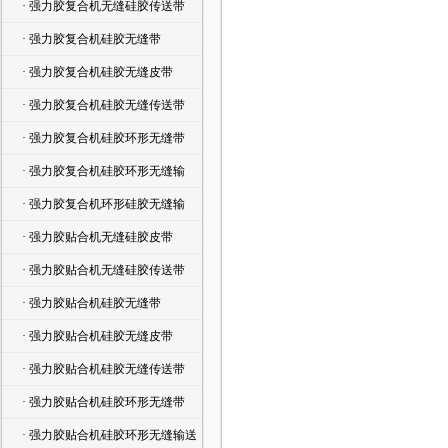
· 强力胶复合机无缝硅胶传送带
· 强力胶复合机硅胶无缝带
· 强力胶复合机硅胶无缝皮带
· 强力胶复合机硅胶无缝传送带
· 强力胶复合机硅胶环形无缝带
· 强力胶复合机硅胶环形无缝输
· 强力胶复合机环形硅胶无缝输
· 强力胶贴合机无缝硅胶皮带
· 强力胶贴合机无缝硅胶传送带
· 强力胶贴合机硅胶无缝带
· 强力胶贴合机硅胶无缝皮带
· 强力胶贴合机硅胶无缝传送带
· 强力胶贴合机硅胶环形无缝带
· 强力胶贴合机硅胶环形无缝输送