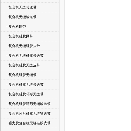
· 复合机无缝传送带
· 复合机无缝输送带
· 复合机网带
· 复合机硅胶网带
· 复合机无缝硅胶皮带
· 复合机无缝硅胶传送带
· 复合机硅胶无缝皮带
· 复合机硅胶无缝带
· 复合机硅胶无缝传送带
· 复合机硅胶环形无缝带
· 复合机硅胶环形无缝输送带
· 复合机环形硅胶无缝输送带
· 强力胶复合机无缝硅胶皮带