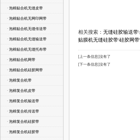
· 泡棉贴合机无缝皮带
· 泡棉贴合机无网印网带
· 泡棉贴合机无缝传送带
相关搜索：
无缝硅胶输送带
\
· 泡棉贴合机无缝输送带
贴膜机无缝硅胶带
\
硅胶网带
· 泡棉贴合机无缝托布带
[上一条信息]沒有了
· 泡棉贴合机网带
[下一条信息]沒有了
· 泡棉贴合机硅胶网带
· 泡棉复合机带
· 泡棉复合机皮带
· 泡棉复合机输送带
· 泡棉复合机传送带
· 泡棉复合机硅胶带
· 泡棉复合机硅胶带