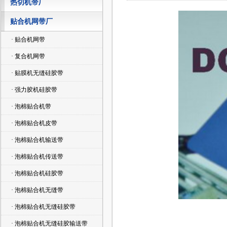
热切机带厂
贴合机网带厂
· 贴合机网带
· 复合机网带
· 贴膜机无缝硅胶带
· 强力胶机硅胶带
· 泡棉贴合机带
· 泡棉贴合机皮带
· 泡棉贴合机输送带
· 泡棉贴合机传送带
· 泡棉贴合机硅胶带
· 泡棉贴合机无缝带
· 泡棉贴合机无缝硅胶带
· 泡棉贴合机无缝硅胶输送带