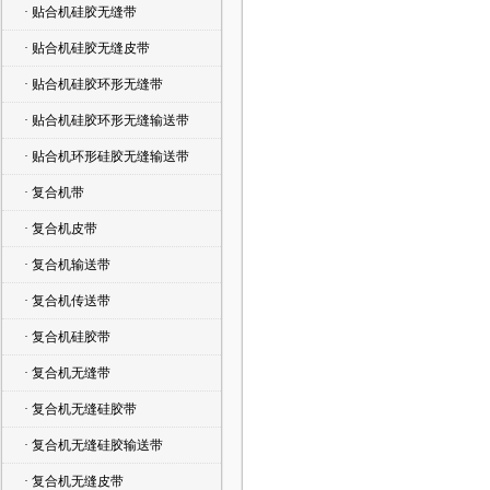
· 贴合机硅胶无缝带
· 贴合机硅胶无缝皮带
· 贴合机硅胶环形无缝带
· 贴合机硅胶环形无缝输送带
· 贴合机环形硅胶无缝输送带
· 复合机带
· 复合机皮带
· 复合机输送带
· 复合机传送带
· 复合机硅胶带
· 复合机无缝带
· 复合机无缝硅胶带
· 复合机无缝硅胶输送带
· 复合机无缝皮带