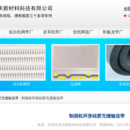
贴合机网带厂
皮革机带厂
造纸网毯厂
铁氟龙带厂
缩水机网带
过滤网
皮革机湿法带
胶无缝输送带
- 制袋机环形硅胶无缝输送带
制袋机环形硅胶无缝输送带
来源：东莞市金沃新材料科技有限公司
更新时间：2021-09-