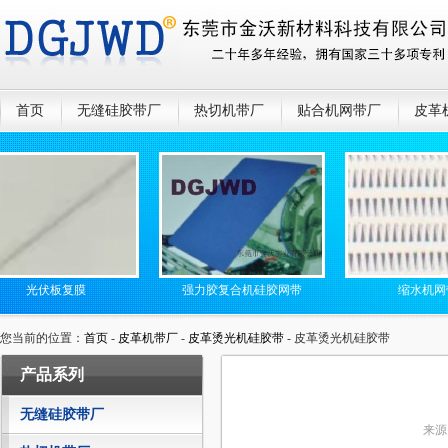
首页
无缝硅胶带厂
热切机带厂
贴合机网带厂
皮革
光伏板复膜
强力胶复合机硅胶网带
缩水机网带
您当前的位置：
首页
-
皮革机带厂
-
皮革烫光机硅胶带
- 皮革烫光机硅胶带
产品系列
无缝硅胶带厂
来源