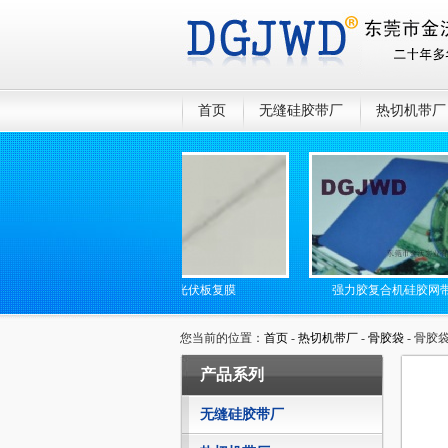
首页
无缝硅胶带厂
热切机带厂
带
光伏板复膜
强力胶复合机硅胶网带
您当前的位置：
首页
-
热切机带厂
-
骨胶袋
- 骨胶
产品系列
无缝硅胶带厂