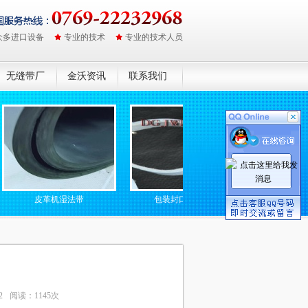
众多进口设备
专业的技术
专业的技术人员
无缝带厂
金沃资讯
联系我们
皮革机湿法带
包装封口机硅胶带
防静电无缝高
2
阅读：1145次