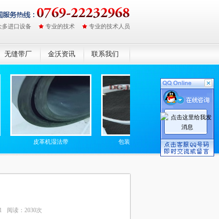
众多进口设备
专业的技术
专业的技术人员
无缝带厂
金沃资讯
联系我们
皮革机湿法带
包装封口机硅胶带
防静电无缝
1
阅读：2030次