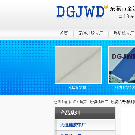
首页
无缝硅胶带厂
热切机带厂
静电无缝高温传送带
光伏板复膜
强力胶复合机硅胶
您当前的位置：
首页
-
热切机带厂
-
热切机无缝硅
产品系列
无缝硅胶带厂