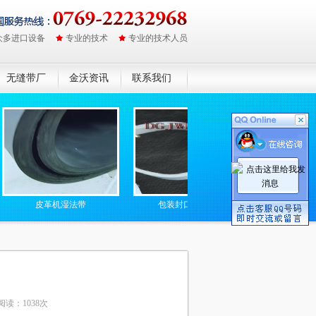
众多进口设备
专业的技术
专业的技术人员
无缝带厂
金沃资讯
联系我们
皮革机湿法带
包装封口机硅胶带
防静电无缝高温
阅读：1038次