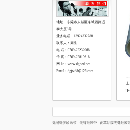
地址：东莞市东城区东城西路适
泰大厦3号
业务电话：13924332788
联系人：周生
电 话：0769-22232968
传 真：0769-22810618
网 址：www.dgjwd.net
Email：dgjwd8@126.com
[
[
无缝硅胶输送带
无缝硅胶带
皮革贴膜无缝硅胶