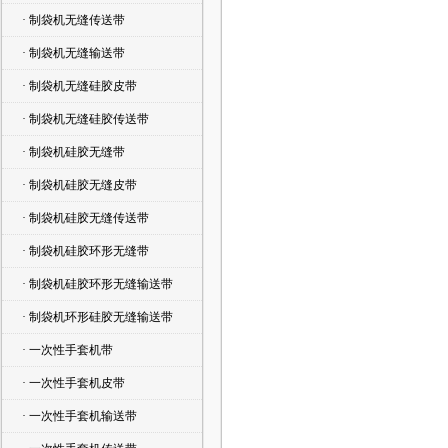
· 制袋机无缝传送带
· 制袋机无缝输送带
· 制袋机无缝硅胶皮带
· 制袋机无缝硅胶传送带
· 制袋机硅胶无缝带
· 制袋机硅胶无缝皮带
· 制袋机硅胶无缝传送带
· 制袋机硅胶环形无缝带
· 制袋机硅胶环形无缝输送带
· 制袋机环形硅胶无缝输送带
· 一次性手套机带
· 一次性手套机皮带
· 一次性手套机输送带