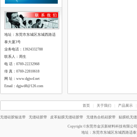
地址：东莞市东城区东城西路适
泰大厦3号
业务电话：13924332788
联系人：周生
电 话：0769-22232968
传 真：0769-22810618
网 址：www.dgjwd.net
Email：dgjwd8@126.com
首页
|
关于我们
|
产品展示
|
无缝硅胶输送带
无缝硅胶带
皮革贴膜无缝硅胶带
无缝热合机硅胶带
贴膜机无缝
Copyright ©
东莞市金沃新材料科技有限公
地址：东莞市东城区东城西路适泰大厦3号 电