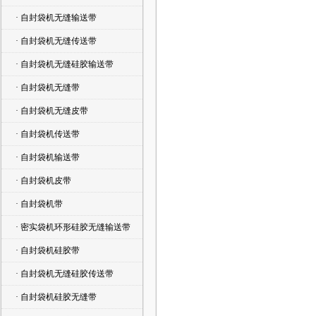
· 自封袋机无缝输送带
· 自封袋机无缝传送带
· 自封袋机无缝硅胶输送带
· 自封袋机无缝带
· 自封袋机无缝皮带
· 自封袋机传送带
· 自封袋机输送带
· 自封袋机皮带
· 自封袋机带
· 密实袋机环形硅胶无缝输送带
· 自封袋机硅胶带
· 自封袋机无缝硅胶传送带
· 自封袋机硅胶无缝带