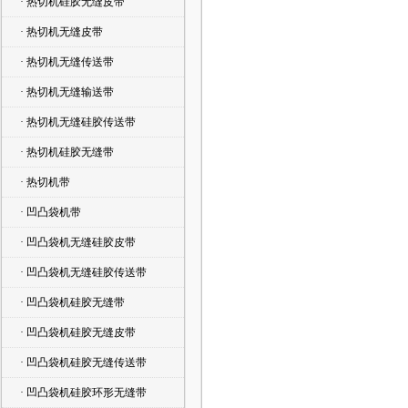
· 热切机硅胶无缝皮带
· 热切机无缝皮带
· 热切机无缝传送带
· 热切机无缝输送带
· 热切机无缝硅胶传送带
· 热切机硅胶无缝带
· 热切机带
· 凹凸袋机带
· 凹凸袋机无缝硅胶皮带
· 凹凸袋机无缝硅胶传送带
· 凹凸袋机硅胶无缝带
· 凹凸袋机硅胶无缝皮带
· 凹凸袋机硅胶无缝传送带
· 凹凸袋机硅胶环形无缝带