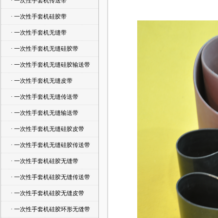
· 一次性手套机传送带
· 一次性手套机硅胶带
· 一次性手套机无缝带
· 一次性手套机无缝硅胶带
· 一次性手套机无缝硅胶输送带
· 一次性手套机无缝皮带
· 一次性手套机无缝传送带
· 一次性手套机无缝输送带
· 一次性手套机无缝硅胶皮带
· 一次性手套机无缝硅胶传送带
· 一次性手套机硅胶无缝带
· 一次性手套机硅胶无缝传送带
· 一次性手套机硅胶无缝皮带
· 一次性手套机硅胶环形无缝带