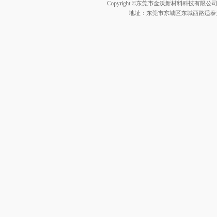
Copyright ©
东莞市金沃新材料科技有限公
地址：东莞市东城区东城西路适泰大厦3号 电