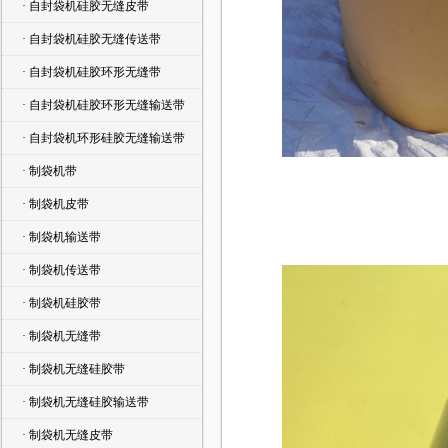
· 自封袋机硅胶无缝皮带
· 自封袋机硅胶无缝传送带
· 自封袋机硅胶环形无缝带
· 自封袋机硅胶环形无缝输送带
· 自封袋机环形硅胶无缝输送带
· 制袋机带
· 制袋机皮带
· 制袋机输送带
· 制袋机传送带
· 制袋机硅胶带
· 制袋机无缝带
· 制袋机无缝硅胶带
· 制袋机无缝硅胶输送带
· 制袋机无缝皮带