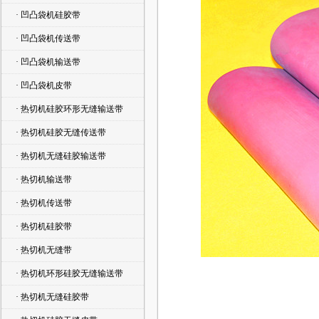
· 凹凸袋机硅胶带
· 凹凸袋机传送带
· 凹凸袋机输送带
· 凹凸袋机皮带
· 热切机硅胶环形无缝输送带
· 热切机硅胶无缝传送带
· 热切机无缝硅胶输送带
· 热切机输送带
· 热切机传送带
· 热切机硅胶带
· 热切机无缝带
· 热切机环形硅胶无缝输送带
· 热切机无缝硅胶带