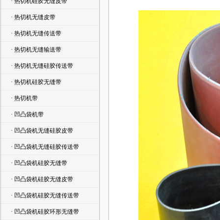
· 热切机硅胶无缝皮带
· 热切机无缝皮带
· 热切机无缝传送带
· 热切机无缝输送带
· 热切机无缝硅胶传送带
· 热切机硅胶无缝带
· 热切机带
· 凹凸袋机带
· 凹凸袋机无缝硅胶皮带
· 凹凸袋机无缝硅胶传送带
· 凹凸袋机硅胶无缝带
· 凹凸袋机硅胶无缝皮带
· 凹凸袋机硅胶无缝传送带
· 凹凸袋机硅胶环形无缝带