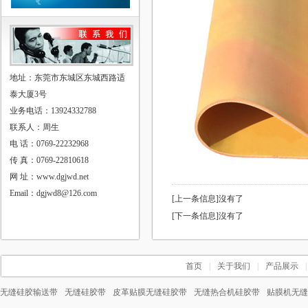
地址：东莞市东城区东城西路适
泰大厦3号
业务电话：13924332788
联系人：周生
电 话：0769-22232968
传 真：0769-22810618
网 址：www.dgjwd.net
Email：dgjwd8@126.com
[上一条信息]沒有了
[下一条信息]沒有了
首页
|
关于我们
|
产品展示
|
无缝硅胶输送带
无缝硅胶带
皮革贴膜无缝硅胶带
无缝热合机硅胶带
贴膜机无缝