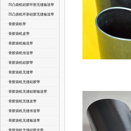
· 凹凸袋机硅胶环形无缝输送带
· 凹凸袋机环形硅胶无缝输送带
· 骨胶袋机带
· 骨胶袋机皮带
· 骨胶袋机输送带
· 骨胶袋机传送带
· 骨胶袋机硅胶带
· 骨胶袋机无缝带
· 骨胶袋机无缝硅胶带
· 骨胶袋机无缝硅胶输送带
· 骨胶袋机无缝皮带
· 骨胶袋机无缝传送带
· 骨胶袋机无缝输送带
· 骨胶袋机无缝硅胶皮带