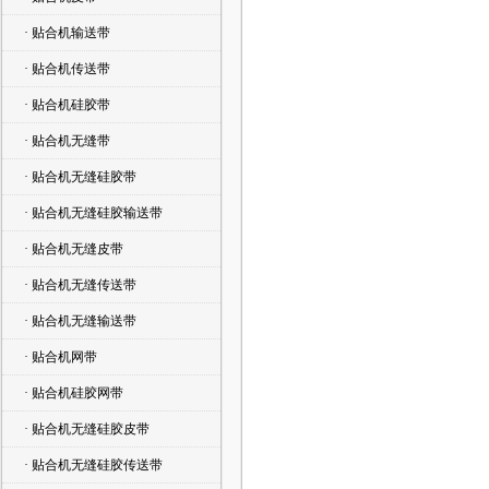
· 贴合机输送带
· 贴合机传送带
· 贴合机硅胶带
· 贴合机无缝带
· 贴合机无缝硅胶带
· 贴合机无缝硅胶输送带
· 贴合机无缝皮带
· 贴合机无缝传送带
· 贴合机无缝输送带
· 贴合机网带
· 贴合机硅胶网带
· 贴合机无缝硅胶皮带
· 贴合机无缝硅胶传送带