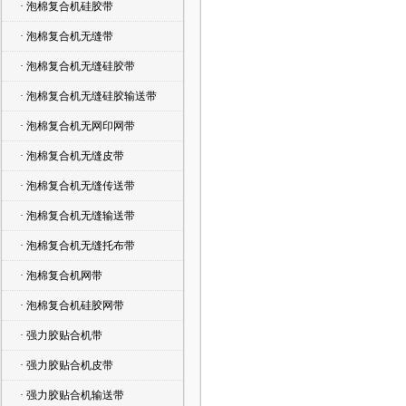
· 泡棉复合机硅胶带
· 泡棉复合机无缝带
· 泡棉复合机无缝硅胶带
· 泡棉复合机无缝硅胶输送带
· 泡棉复合机无网印网带
· 泡棉复合机无缝皮带
· 泡棉复合机无缝传送带
· 泡棉复合机无缝输送带
· 泡棉复合机无缝托布带
· 泡棉复合机网带
· 泡棉复合机硅胶网带
· 强力胶贴合机带
· 强力胶贴合机皮带
· 强力胶贴合机输送带