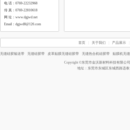
电 话：0769-22232968
传 真：0769-22810618
网 址：www.dgjwd.net
Email：dgjwd8@126.com
首页
|
关于我们
|
产品展示
|
无缝硅胶输送带
无缝硅胶带
皮革贴膜无缝硅胶带
无缝热合机硅胶带
贴膜机无缝
Copyright ©
东莞市金沃新材料科技有限公
地址：东莞市东城区东城西路适泰大厦3号 电