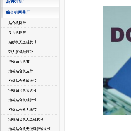
热切机带厂
贴合机网带厂
· 贴合机网带
· 复合机网带
· 贴膜机无缝硅胶带
· 强力胶机硅胶带
· 泡棉贴合机带
· 泡棉贴合机皮带
· 泡棉贴合机输送带
· 泡棉贴合机传送带
· 泡棉贴合机硅胶带
· 泡棉贴合机无缝带
· 泡棉贴合机无缝硅胶带
· 泡棉贴合机无缝硅胶输送带