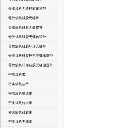
· 骨胶袋机无缝硅胶传送带
· 骨胶袋机硅胶无缝带
· 骨胶袋机硅胶无缝皮带
· 骨胶袋机硅胶无缝传送带
· 骨胶袋机硅胶环形无缝带
· 骨胶袋机硅胶环形无缝输送带
· 骨胶袋机环形硅胶无缝输送带
· 密实袋机带
· 密实袋机皮带
· 密实袋机输送带
· 密实袋机传送带
· 密实袋机硅胶带
· 密实袋机无缝带