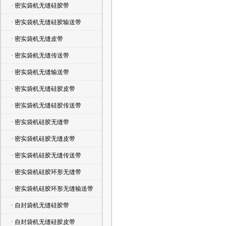
· 密实袋机无缝硅胶带
· 密实袋机无缝硅胶输送带
· 密实袋机无缝皮带
· 密实袋机无缝传送带
· 密实袋机无缝输送带
· 密实袋机无缝硅胶皮带
· 密实袋机无缝硅胶传送带
· 密实袋机硅胶无缝带
· 密实袋机硅胶无缝皮带
· 密实袋机硅胶无缝传送带
· 密实袋机硅胶环形无缝带
· 密实袋机硅胶环形无缝输送带
· 自封袋机无缝硅胶带
· 自封袋机无缝硅胶皮带