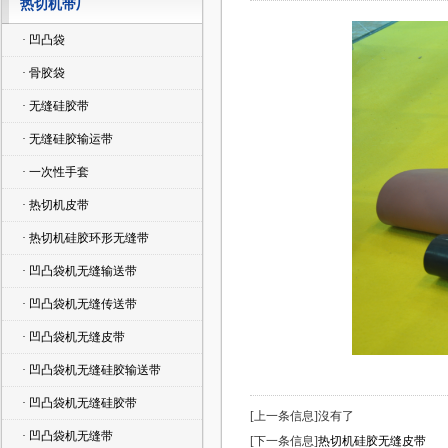
热切机带厂
· 凹凸袋
· 骨胶袋
· 无缝硅胶带
· 无缝硅胶输运带
· 一次性手套
· 热切机皮带
· 热切机硅胶环形无缝带
· 凹凸袋机无缝输送带
· 凹凸袋机无缝传送带
· 凹凸袋机无缝皮带
· 凹凸袋机无缝硅胶输送带
· 凹凸袋机无缝硅胶带
[上一条信息]沒有了
· 凹凸袋机无缝带
[下一条信息]
热切机硅胶无缝皮带