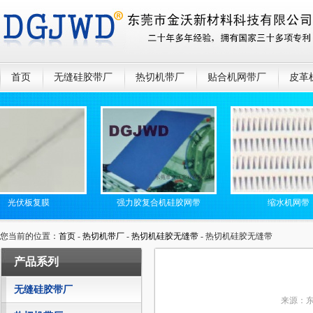
首页
无缝硅胶带厂
热切机带厂
贴合机网带厂
皮革
伏板复膜
强力胶复合机硅胶网带
缩水机网带
您当前的位置：
首页
-
热切机带厂
-
热切机硅胶无缝带
- 热切机硅胶无缝带
产品系列
无缝硅胶带厂
来源：