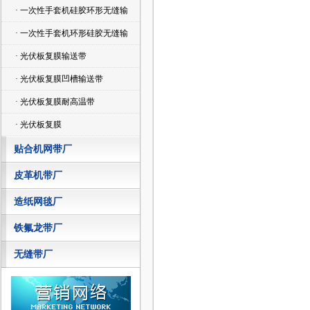
· 一次性手套机硅胶环形无缝输
· 一次性手套机环形硅胶无缝输
· 光伏板复膜输送带
· 光伏板复膜凹槽输送带
· 光伏板复膜耐高温带
· 光伏板复膜
贴合机网带厂
皮革机带厂
造纸网毯厂
铁氟龙带厂
无缝带厂