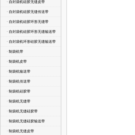
· 自封袋机硅胶无缝皮带
· 自封袋机硅胶无缝传送带
· 自封袋机硅胶环形无缝带
· 自封袋机硅胶环形无缝输送带
· 自封袋机环形硅胶无缝输送带
· 制袋机带
· 制袋机皮带
· 制袋机输送带
· 制袋机传送带
· 制袋机硅胶带
· 制袋机无缝带
· 制袋机无缝硅胶带
· 制袋机无缝硅胶输送带
· 制袋机无缝皮带