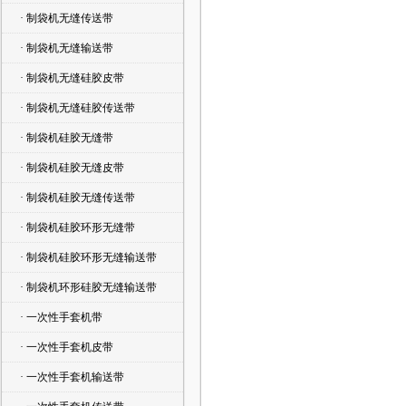
· 制袋机无缝传送带
· 制袋机无缝输送带
· 制袋机无缝硅胶皮带
· 制袋机无缝硅胶传送带
· 制袋机硅胶无缝带
· 制袋机硅胶无缝皮带
· 制袋机硅胶无缝传送带
· 制袋机硅胶环形无缝带
· 制袋机硅胶环形无缝输送带
· 制袋机环形硅胶无缝输送带
· 一次性手套机带
· 一次性手套机皮带
· 一次性手套机输送带